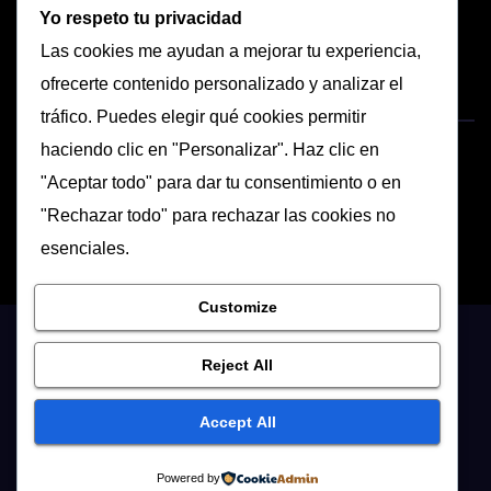
Yo respeto tu privacidad
Las cookies me ayudan a mejorar tu experiencia,
ofrecerte contenido personalizado y analizar el
tráfico. Puedes elegir qué cookies permitir
haciendo clic en "Personalizar". Haz clic en
"Aceptar todo" para dar tu consentimiento o en
"Rechazar todo" para rechazar las cookies no
esenciales.
Customize
Propiedad de Dominant Karl
|
.. .. .
Inicio
.
Reject All
Home
Sobre mi
Mi sala
Servicios
Videos de Sesiones
Sesiones reales
Accept All
Actitudes
Video que me mola
Relatos BDSM
Video corto de Hoy
Powered by
Contáctame
Privacidad